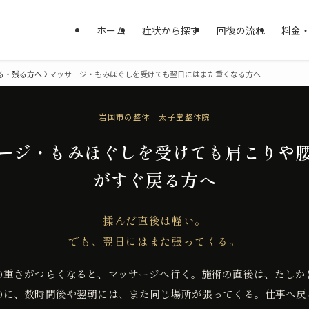
ホーム
症状から探す
回復の流れ
料金
る・残る方へ
マッサージ・もみほぐしを受けても翌日にはまた重くなる方へ
岩国市の整体｜太子堂整体院
ージ・もみほぐしを受けても肩こりや
がすぐ戻る方へ
揉んだ直後は軽い。
でも、翌日にはまた張ってくる。
の重さがつらくなると、マッサージへ行く。施術の直後は、たしか
のに、数時間後や翌朝には、また同じ場所が張ってくる。仕事へ戻