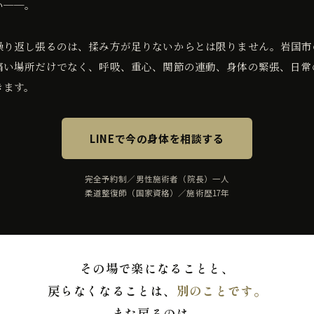
い──。
繰り返し張るのは、揉み方が足りないからとは限りません。岩国市
痛い場所だけでなく、呼吸、重心、関節の連動、身体の緊張、日常
きます。
LINEで今の身体を相談する
完全予約制／男性施術者（院長）一人
柔道整復師（国家資格）／施術歴17年
その場で楽になることと、
戻らなくなることは、
別のことです。
また戻るのは、